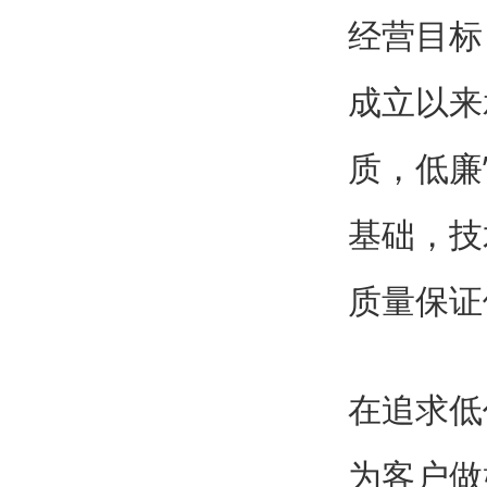
经营目标
成立以来
质，低廉
基础，技
质量保证
在追求低
为客户做